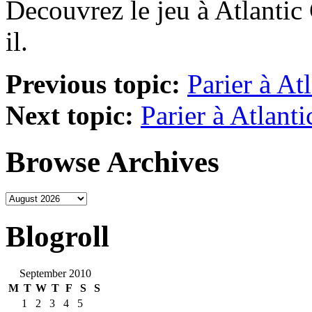
Decouvrez le jeu à Atlantic
il.
Previous topic:
Parier à At
Next topic:
Parier à Atlanti
Browse Archives
Blogroll
September 2010
M
T
W
T
F
S
S
1
2
3
4
5