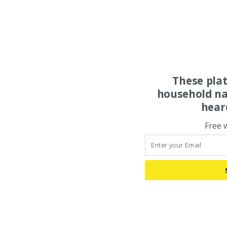
These pla
household na
hear
Free 