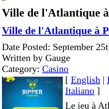
Ville de l'Atlantique à.
Ville de l'Atlantique à 
Date Posted: September 25t
Written by Gauge
Category:
Casino
[
English
|
Italiano
]
Le jeu à Atl