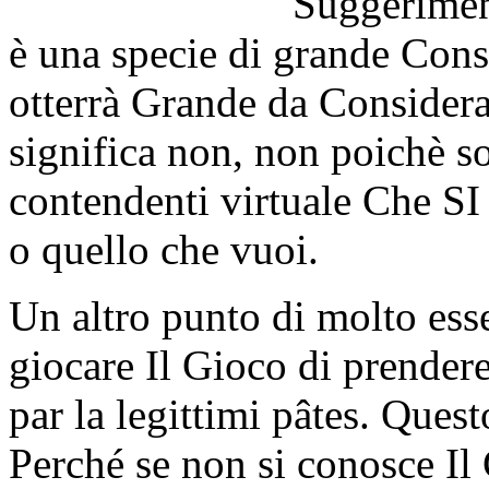
Suggeriment
è una specie di grande Cons
otterrà Grande da Considera
significa non, non poichè so
contendenti virtuale Che SI
o quello che vuoi.
Un altro punto di molto ess
giocare Il Gioco di prender
par la legittimi pâtes. Quest
Perché se non si conosce Il 