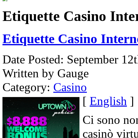
Etiquette Casino Inter
Etiquette Casino Intern
Date Posted: September 12t
Written by Gauge
Category:
Casino
[
English
]
Ci sono non
casinò virt