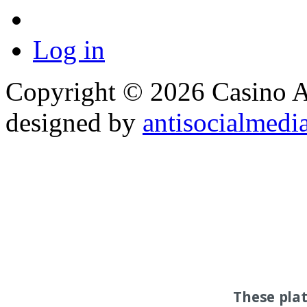
Log in
Copyright © 2026 Casino Al
designed by
antisocialmedi
These pla