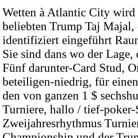
Wetten à Atlantic City wird
beliebten Trump Taj Majal, 
identifiziert eingeführt Ra
Sie sind dans wo der Lage, 
Fünf darunter-Card Stud, 
beteiligen-niedrig, für eine
den von ganzen 1 $ sechshu
Turniere, hallo / tief-poker
Zweijahresrhythmus Turnier
Championship und der Trump