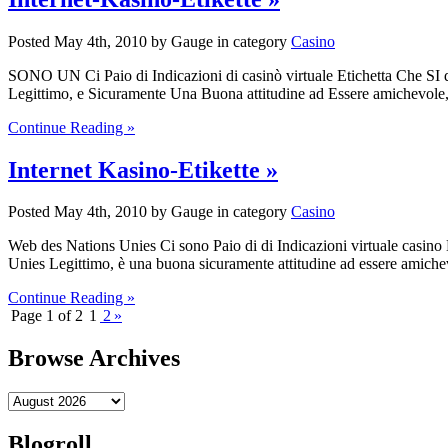
Posted May 4th, 2010 by Gauge in category
Casino
SONO UN Ci Paio di Indicazioni di casinò virtuale Etichetta Che SI 
Legittimo, e Sicuramente Una Buona attitudine ad Essere amichevole
Continue Reading »
Internet Kasino-Etikette »
Posted May 4th, 2010 by Gauge in category
Casino
Web des Nations Unies Ci sono Paio di di Indicazioni virtuale casino
Unies Legittimo, è una buona sicuramente attitudine ad essere amichevole,
Continue Reading »
Page 1 of 2
1
2
»
Browse Archives
Blogroll