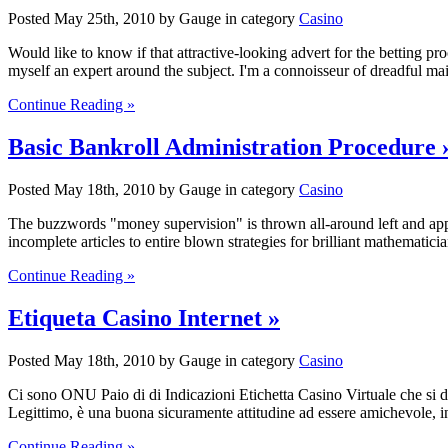
Posted May 25th, 2010 by Gauge in category
Casino
Would like to know if that attractive-looking advert for the betting pr
myself an expert around the subject. I'm a connoisseur of dreadful m
Continue Reading »
Basic Bankroll Administration Procedure 
Posted May 18th, 2010 by Gauge in category
Casino
The buzzwords "money supervision" is thrown all-around left and app
incomplete articles to entire blown strategies for brilliant mathemati
Continue Reading »
Etiqueta Casino Internet »
Posted May 18th, 2010 by Gauge in category
Casino
Ci sono ONU Paio di di Indicazioni Etichetta Casino Virtuale che si
Legittimo, è una buona sicuramente attitudine ad essere amichevole, ino
Continue Reading »