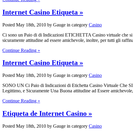
Internet Casino Etiqueta »
Posted May 18th, 2010 by Gauge in category
Casino
Ci sono un Paio di di Indicazioni ETICHETTA Casino virtuale che si
sicuramente attitudine ad essere amichevole, inoltre, per tutti gli ra
Continue Reading »
Internet Casino Etiqueta »
Posted May 18th, 2010 by Gauge in category
Casino
SONO UN Ci Paio di Indicazioni di Etichetta Casino Virtuale Che SI
Legittimo, e Sicuramente Una Buona attitudine ad Essere amichevole,
Continue Reading »
Etiqueta de Internet Casino »
Posted May 18th, 2010 by Gauge in category
Casino