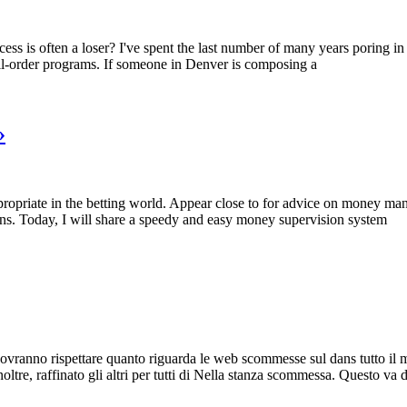
ocess is often a loser? I've spent the last number of many years poring in
ail-order programs. If someone in Denver is composing a
»
ropriate in the betting world. Appear close to for advice on money m
cians. Today, I will share a speedy and easy money supervision system
 dovranno rispettare quanto riguarda le web scommesse sul dans tutto i
ltre, raffinato gli altri per tutti di Nella stanza scommessa. Questo va 