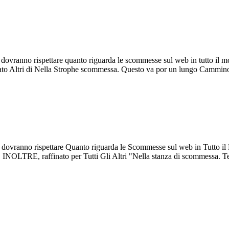
 dovranno rispettare quanto riguarda le scommesse sul web in tutto il
ffinato Altri di Nella Strophe scommessa. Questo va por un lungo Cammin
 dovranno rispettare Quanto riguarda le Scommesse sul web in Tutto i
 INOLTRE, raffinato per Tutti Gli Altri "Nella stanza di scommessa. 