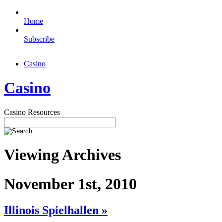
Home
Subscribe
Casino
Casino
Casino Resources
Viewing Archives
November 1st, 2010
Illinois Spielhallen »