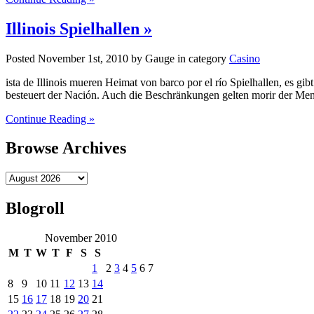
Illinois Spielhallen »
Posted November 1st, 2010 by Gauge in category
Casino
ista de Illinois mueren Heimat von barco por el río Spielhallen, es gi
besteuert der Nación. Auch die Beschränkungen gelten morir der
Continue Reading »
Browse Archives
Blogroll
November 2010
M
T
W
T
F
S
S
1
2
3
4
5
6
7
8
9
10
11
12
13
14
15
16
17
18
19
20
21