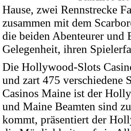
Hause, zwei Rennstrecke F
zusammen mit dem Scarbor
die beiden Abenteurer und 
Gelegenheit, ihren Spieler
Die Hollywood-Slots Casino
und zart 475 verschiedene 
Casinos Maine ist der Holl
und Maine Beamten sind zuf
kommt, präsentiert der Hol