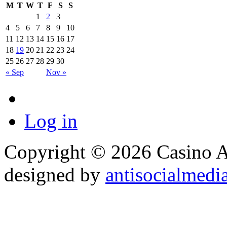
M
T
W
T
F
S
S
1
2
3
4
5
6
7
8
9
10
11
12
13
14
15
16
17
18
19
20
21
22
23
24
25
26
27
28
29
30
« Sep
Nov »
Log in
Copyright © 2026 Casino Al
designed by
antisocialmedi