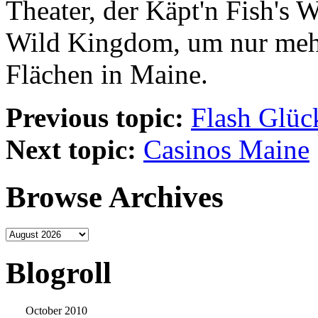
Theater, der Käpt'n Fish's 
Wild Kingdom, um nur mehre
Flächen in Maine.
Previous topic:
Flash Glüc
Next topic:
Casinos Maine
Browse Archives
Blogroll
October 2010