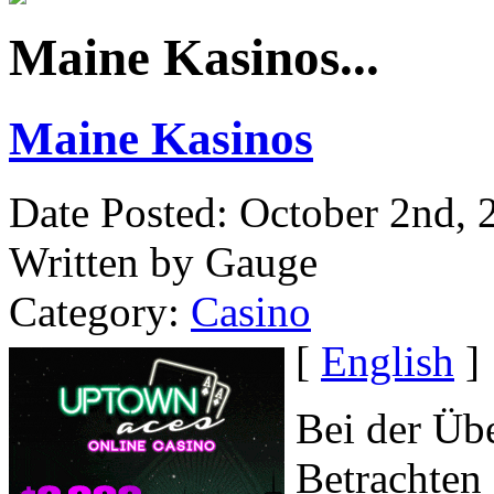
Maine Kasinos...
Maine Kasinos
Date Posted: October 2nd, 
Written by Gauge
Category:
Casino
[
English
]
Bei der Üb
Betrachten