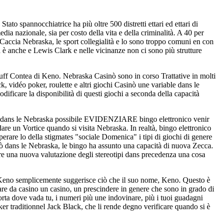
o spannocchiatrice ha più oltre 500 distretti ettari ed ettari di
edia nazionale, sia per costo della vita e della criminalità. A 40 per
l Caccia Nebraska, le sport collegialità e lo sono troppo comuni en con
a è anche e Lewis Clark e nelle vicinanze non ci sono più strutture
bluff Contea di Keno. Nebraska Casinò sono in corso Trattative in molti
 vidéo poker, roulette e altri giochi Casinò une variable dans le
icare la disponibilità di questi giochi a seconda della capacità
inò dans le Nebraska possibile EVIDENZIARE bingo elettronico venir
dare un Vortice quando si visita Nebraska. In realtà, bingo elettronico
perare lo della stigmates "sociale Domenica" i tipi di giochi di genere
inò dans le Nebraska, le bingo ha assunto una capacità di nuova Zecca.
are una nuova valutazione degli stereotipi dans precedenza una cosa
re Keno semplicemente suggerisce ciò che il suo nome, Keno. Questo è
ariare da casino un casino, un prescindere in genere che sono in grado di
rta dove vada tu, i numeri più une indovinare, più i tuoi guadagni
er traditionnel Jack Black, che li rende degno verificare quando si è