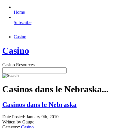
Home
Subscribe
Casino
Casino
Casino Resources
Casinos dans le Nebraska...
Casinos dans le Nebraska
Date Posted: January 9th, 2010
Written by Gauge
Category:
Casino