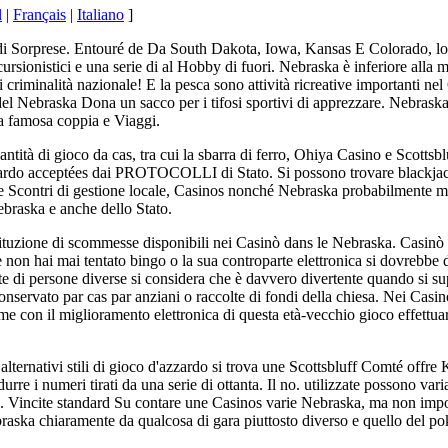
l
|
Français
|
Italiano
]
i Sorprese. Entouré de Da South Dakota, Iowa, Kansas E Colorado, lo Stat
cursionistici e una serie di al Hobby di fuori. Nebraska è inferiore alla m
 criminalità nazionale! E la pesca sono attività ricreative importanti ne
 del Nebraska Dona un sacco per i tifosi sportivi di apprezzare. Nebrask
lla famosa coppia e Viaggi.
ntità di gioco da cas, tra cui la sbarra di ferro, Ohiya Casino e Scotts
azzardo acceptées dai PROTOCOLLI di Stato. Si possono trovare blackjack,
ontri di gestione locale, Casinos nonché Nebraska probabilmente modif
ebraska e anche dello Stato.
stituzione di scommesse disponibili nei Casinò dans le Nebraska. Cas
e non hai mai tentato bingo o la sua controparte elettronica si dovrebbe 
te di persone diverse si considera che è davvero divertente quando si su
conservato par cas par anziani o raccolte di fondi della chiesa. Nei Cas
me con il miglioramento elettronica di questa età-vecchio gioco effettu
lternativi stili di gioco d'azzardo si trova une Scottsbluff Comté off
edurre i numeri tirati da una serie di ottanta. Il no. utilizzate possono v
ri. Vincite standard Su contare une Casinos varie Nebraska, ma non impo
raska chiaramente da qualcosa di gara piuttosto diverso e quello del pok