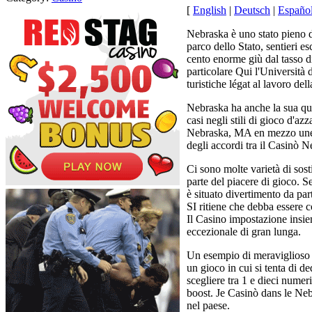
[
English
|
Deutsch
|
Españo
Nebraska è uno stato pieno d
parco dello Stato, sentieri es
cento enorme giù dal tasso di
particolare Qui l'Università
turistiche légat al lavoro de
Nebraska ha anche la sua qua
casi negli stili di gioco d'
Nebraska, MA en mezzo une Sc
degli accordi tra il Casinò N
Ci sono molte varietà di so
parte del piacere di gioco. S
è situato divertimento da par
SI ritiene che debba essere 
Il Casino impostazione insie
eccezionale di gran lunga.
Un esempio di meraviglioso a
un gioco in cui si tenta di d
scegliere tra 1 e dieci nume
boost. Je Casinò dans le Neb
nel paese.