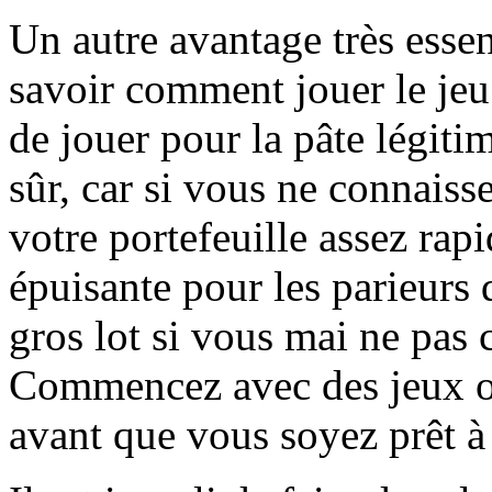
Un autre avantage très essen
savoir comment jouer le jeu
de jouer pour la pâte légitim
sûr, car si vous ne connaissez
votre portefeuille assez rap
épuisante pour les parieurs 
gros lot si vous mai ne pas 
Commencez avec des jeux o
avant que vous soyez prêt à 