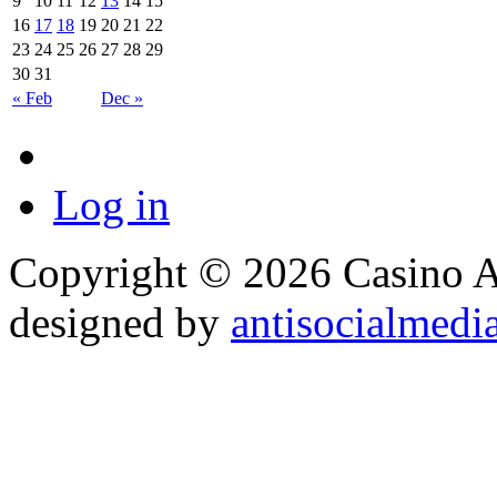
9
10
11
12
13
14
15
16
17
18
19
20
21
22
23
24
25
26
27
28
29
30
31
« Feb
Dec »
Log in
Copyright © 2026 Casino Al
designed by
antisocialmedi